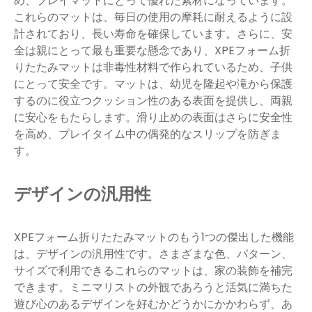
め、プレイマットにとって優れた素材になっています。
これらのマットは、毎日の使用の摩耗に耐えるように設
計されており、長い寿命を確保しています。さらに、安
全は親にとって最も重要な懸念であり、XPEフォーム折
りたたみマットは非毒性材料で作られているため、子供
にとって安全です。マットは、幼児を隆起や滝から保護
するのに役立つクッション性のある表面を提供し、両親
に安心をもたらします。滑り止めの表面はさらに安全性
を高め、プレイタイム中の偶発的なスリップを防ぎま
す。
デザインの汎用性
XPEフォーム折りたたみマットのもう1つの傑出した機能
は、デザインの汎用性です。さまざまな色、パターン、
サイズで利用できるこれらのマットは、家の装飾を補完
できます。ミニマリストの外観であろうと活気に満ちた
遊び心のあるデザインを好むかどうかにかかわらず、あ