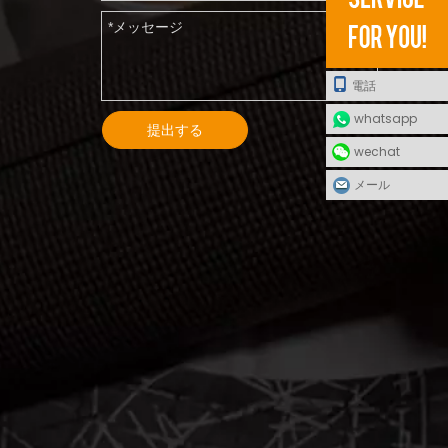
電話
whatsapp
提出する
wechat
メール