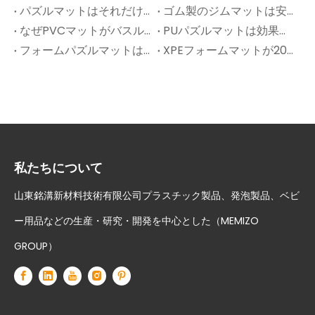
パズルマットはそれだけの価値がありますか？
ゴム製のジムマットは安全ですか?
なぜPVCマットがバスルームの床や濡れたエリアに最適なのですか？
PUパズルマットは効果がありますか?
フォームパズルマットはどのように機能しますか? – 拡張された洞察
XPEフォームマットが2025年に現代の保育園のデザインを引き継いでいる理由
私たちについて
山東銘溝新材料技術有限公司プラスチック製品、発泡製品、ベビ
ー用品などの生産・研究・開発を中心とした（MEMIZO
GROUP）