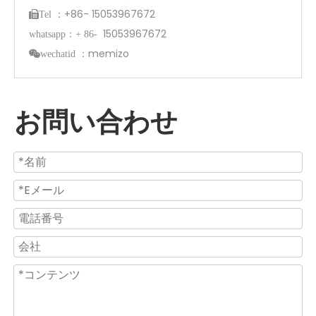
：+86- 15053967672
Tel
15053967672
whatsapp：+ 86-
：memizo
wechatid
お問い合わせ