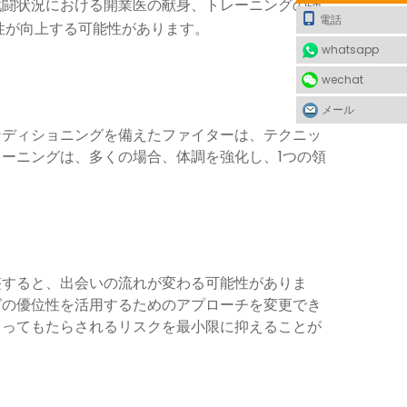
戦闘状況における開業医の献身、トレーニングの強
電話
性が向上する可能性があります。
whatsapp
wechat
メール
ンディショニングを備えたファイターは、テクニッ
ーニングは、多くの場合、体調を強化し、1つの領
整すると、出会いの流れが変わる可能性がありま
グの優位性を活用するためのアプローチを変更でき
よってもたらされるリスクを最小限に抑えることが