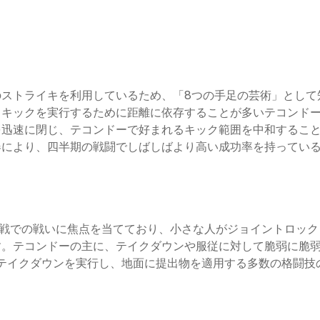
のストライキを利用しているため、「8つの手足の芸術」として
イキックを実行するために距離に依存することが多いテコンド
を迅速に閉じ、テコンドーで好まれるキック範囲を中和するこ
器により、四半期の戦闘でしばしばより高い成功率を持ってい
上戦での戦いに焦点を当てており、小さな人がジョイントロッ
す。テコンドーの主に、テイクダウンや服従に対して脆弱に脆
じ、テイクダウンを実行し、地面に提出物を適用する多数の格闘