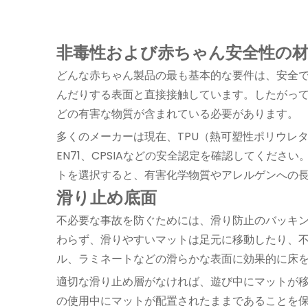
非毒性および赤ちゃん安全性の
どんな赤ちゃん製品の最も基本的な要件は、安全
んだりする表面と直接接触しています。したがって
どの有害な物質が含まれている必要があります。
多くのメーカーは現在、TPU（熱可塑性ポリウレ
EN71、CPSIAなどの安全認定を確認してくだ
トを選択すると、有害化学物質やアレルゲンへの
滑り止め底面
不必要な事故を防ぐためには、滑り防止のバッキン
わらず、滑りやすいマットは足元に移動したり、
ル、ラミネートなどの滑らかな表面に効果的に床
適切な滑り止め層がなければ、遊び中にマットが
の使用中にマットが配置されたままであることを