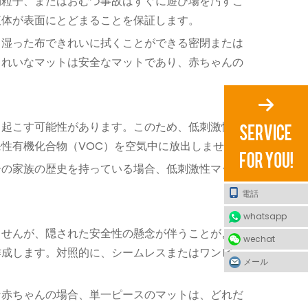
物粒子、またはおむつ事故はすぐに遊び場を汚すこ
液体が表面にとどまることを保証します。
、湿った布できれいに拭くことができる密閉または
きれいなマットは安全なマットであり、赤ちゃんの
き起こす可能性があります。このため、低刺激性の
性有機化合物（VOC）を空気中に放出しません。
ーの家族の歴史を持っている場合、低刺激性マット
電話
whatsapp
ませんが、隠された安全性の懸念が伴うことがよく
wechat
作成します。対照的に、シームレスまたはワンピー
メール
な赤ちゃんの場合、単一ピースのマットは、どれだ