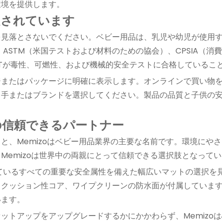
環境を提供します。
定されています
を見落とさないでください。ベビー用品は、乳児や幼児が使用
ASTM（米国テストおよび材料のための協会）、CPSIA（消費
Tが毒性、可燃性、および機械的安全テストに合格しているこ
ジまたはパッケージに明確に表示します。オンラインで買い物
り手またはブランドを選択してください。製品の品質と子供の
。
の信頼できるパートナー
と、Memizoはベビー用品業界の主要な名前です。環境にや
Memizoは世界中の両親にとって信頼できる選択肢となって
いるすべての重要な安全属性を備えた幅広いマットの選択を見つ
、クッション性コア、ワイプクリーンの防水面が付属していま
います。
ットアップをアップグレードするかにかかわらず、Memizo