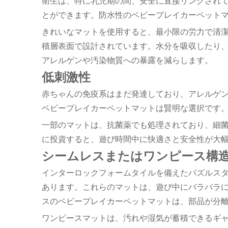
衛生は、特に乳児期の間、安全に直接リンクされ
とができます。防水性のベビープレイカーペット
きれいなマットを使用すると、最小限の労力で清
積層表面で設計されています。水分を吸収したり
アレルゲンや汚染物質への暴露を減らします。
低刺激性
赤ちゃんの免疫系はまだ発達しており、アレルゲ
ベビープレイカーペットマットは賢明な選択です。
一部のマットは、抗菌薬でも処理されており、細
に投資すると、遊び時間中に快適さと安全性が大
シームレスまたはワンピース構
インターロックフォームタイルを備えたパズルス
あります。これらのマットは、遊び中にバラバラ
スのベビープレイカーペットマットは、部品が分
ワンピースマットは、汚れや湿気が蓄積できるギ