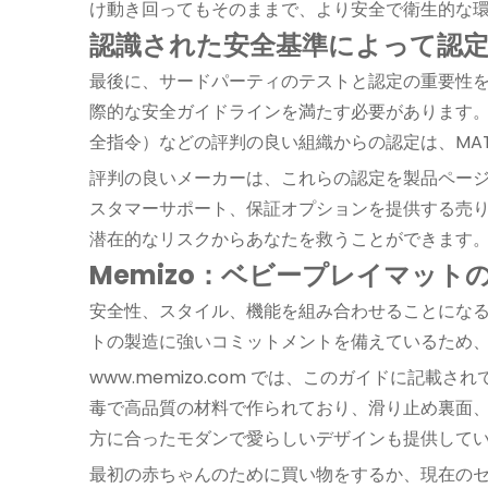
け動き回ってもそのままで、より安全で衛生的な
認識された安全基準によって認
最後に、サードパーティのテストと認定の重要性
際的な安全ガイドラインを満たす必要があります。 
全指令）などの評判の良い組織からの認定は、MA
評判の良いメーカーは、これらの認定を製品ペー
スタマーサポート、保証オプションを提供する売
潜在的なリスクからあなたを救うことができます
Memizo：ベビープレイマット
安全性、スタイル、機能を組み合わせることになる
トの製造に強いコミットメントを備えているため、
www.memizo.com
では
、このガイドに記載されて
毒で高品質の材料で作られており、滑り止め裏面
方に合ったモダンで愛らしいデザインも提供して
最初の赤ちゃんのために買い物をするか、現在のセ