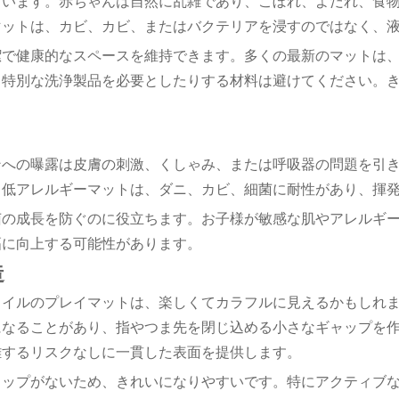
ています。赤ちゃんは自然に乱雑であり、こぼれ、よだれ、食
マットは、カビ、カビ、またはバクテリアを浸すのではなく、
潔で健康的なスペースを維持できます。多くの最新のマットは
、特別な洗浄製品を必要としたりする材料は避けてください。
ンへの曝露は皮膚の刺激、くしゃみ、または呼吸器の問題を引
低アレルギーマットは、ダニ、カビ、細菌に耐性があり、揮発
菌の成長を防ぐのに役立ちます。お子様が敏感な肌やアレルギ
幅に向上する可能性があります。
造
タイルのプレイマットは、楽しくてカラフルに見えるかもしれ
になることがあり、指やつま先を閉じ込める小さなギャップを
離するリスクなしに一貫した表面を提供します。
ャップがないため、きれいになりやすいです。特にアクティブ