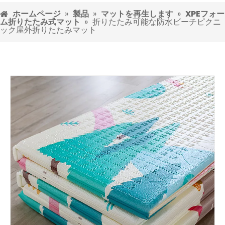
ホームページ
»
製品
»
マットを再生します
»
XPEフォー
ム折りたたみ式マット
»
折りたたみ可能な防水ビーチピクニ
ック屋外折りたたみマット