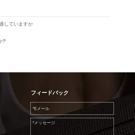
に適していますか
か?
フィードバック