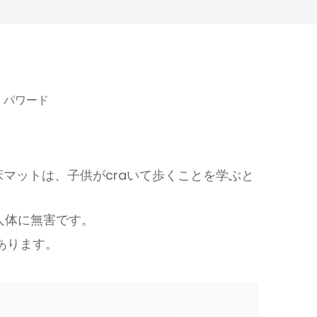
：
パワード
床マットは、子供がcraいて歩くことを学ぶと
人体に無害です。
あります。