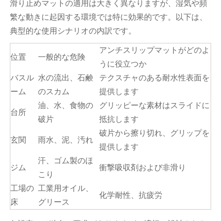
滑り止めマットの適用は大きく異なりますが、湿気や頻
繁な動きに起因する環境では特に効果的です。以下は、
典型的な使用シナリオの内訳です。
アンチスリップマットがどのよ
位置
一般的な危険
うに役立つか
バスル
水の流出、石鹸
テクスチャのある耐水性表面を
ーム
のスカム
提供します
油、水、食物の
グリッピーな素材はスライドに
台所
破片
抵抗します
破片から擦り切れ、グリップを
玄関
雨水、泥、汚れ
提供します
汗、ゴム製のほ
ジム
衝撃吸収剤および非滑り
こり
工場の
工業用オイル、
化学耐性、抗疲労
床
グリース