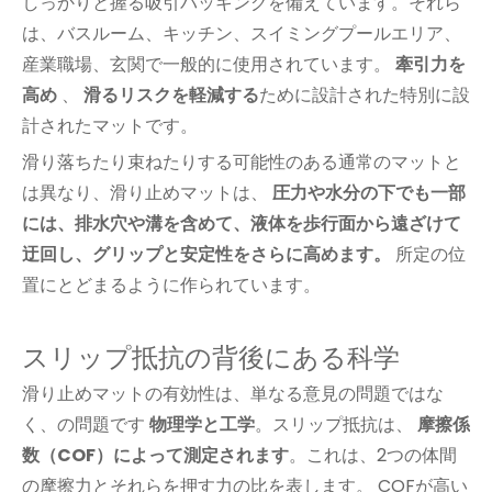
しっかりと握る吸引バッキングを備えています。それら
は、バスルーム、キッチン、スイミングプールエリア、
産業職場、玄関で一般的に使用されています。
牽引力を
高め
、
滑るリスクを軽減する
ために設計された特別に設
計されたマットです。
滑り落ちたり束ねたりする可能性のある通常のマットと
は異なり、滑り止めマットは、
圧力や水分の下でも一部
には、排水穴や溝を含めて、液体を歩行面から遠ざけて
迂回し、グリップと安定性をさらに高めます。
所定の位
置にとどまるように作られています。
スリップ抵抗の背後にある科学
滑り止めマットの有効性は、単なる意見の問題ではな
く、の問題です
物理学と工学
。スリップ抵抗は、
摩擦係
数（COF）によって測定されます
。これは、2つの体間
の摩擦力とそれらを押す力の比を表します。 COFが高い